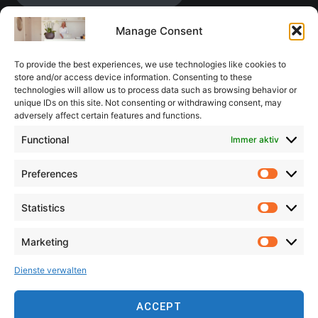
Manage Consent
Terminvergabe:
To provide the best experiences, we use technologies like cookies to
nach telefonischer Vereinbarung oder
store and/or access device information. Consenting to these
Terminvereinbarung über E-Mail.
technologies will allow us to process data such as browsing behavior or
unique IDs on this site. Not consenting or withdrawing consent, may
adversely affect certain features and functions.
Functional
Immer aktiv
Abrechnung erfolgt gemäß der GOÄ
(Gebührenordnung für Ärzte)
Preferences
Prefer
Statistics
Statisti
Profil bei
SANEGO
Marketing
Profil bei
DÄGfA
Market
Dienste verwalten
ACCEPT